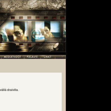
ällä draivilla.