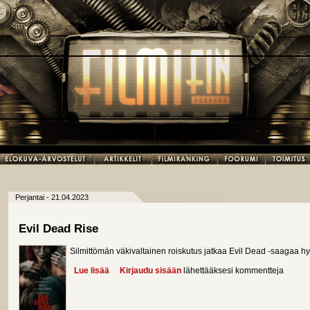
Perjantai - 21.04.2023
Evil Dead Rise
Silmittömän väkivaltainen roiskutus jatkaa Evil Dead -saagaa hyv
Lue lisää
about Evil Dead Rise
Kirjaudu sisään
lähettääksesi kommentteja