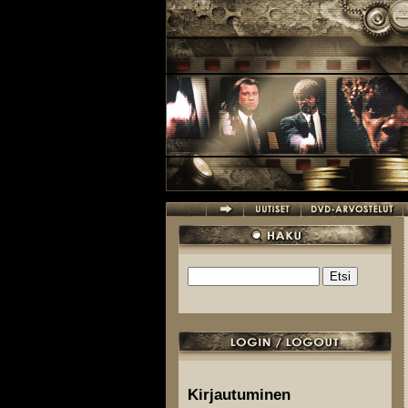
Hyppää pääsisältöön
Etsi
Hakulomake
Kirjautuminen