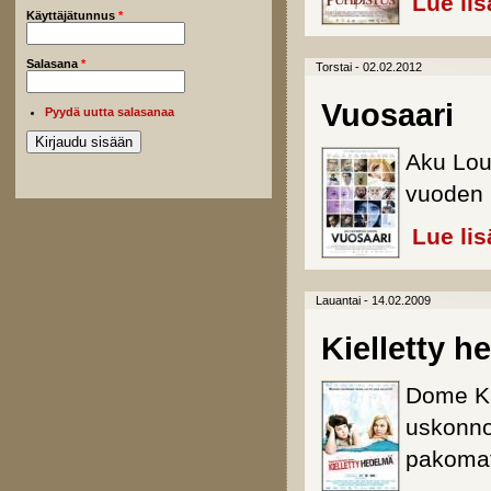
Lue lis
Käyttäjätunnus
*
Salasana
*
Torstai - 02.02.2012
Vuosaari
Pyydä uutta salasanaa
Aku Louh
vuoden 
Lue lis
Lauantai - 14.02.2009
Kielletty h
Dome Ka
uskonno
pakomatk