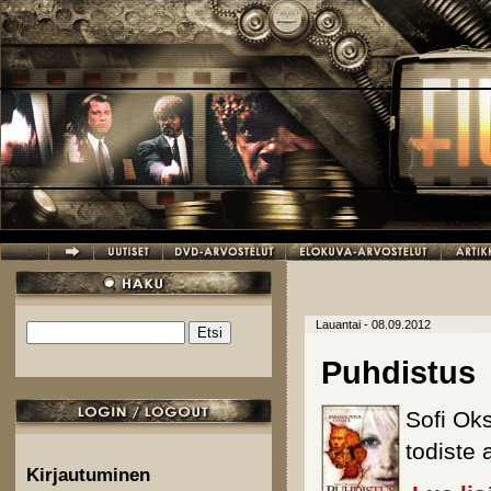
Hyppää pääsisältöön
Lauantai - 08.09.2012
Etsi
Hakulomake
Puhdistus
Sofi Ok
todiste 
Kirjautuminen