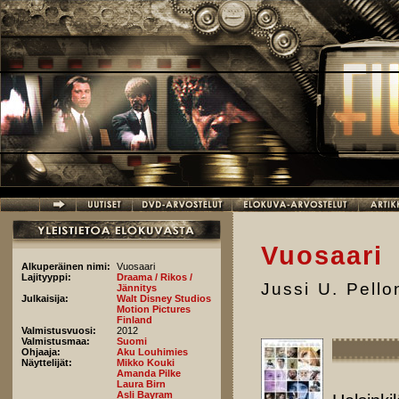
Hyppää pääsisältöön
Vuosaari
Alkuperäinen nimi:
Vuosaari
Lajityyppi:
Draama / Rikos /
Jussi U. Pell
Jännitys
Julkaisija:
Walt Disney Studios
Motion Pictures
Finland
Valmistusvuosi:
2012
Valmistusmaa:
Suomi
Ohjaaja:
Aku Louhimies
Näyttelijät:
Mikko Kouki
Amanda Pilke
Laura Birn
Asli Bayram