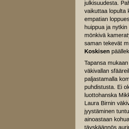
julkisuudesta. P
vaikuttaa lopulta 
empatian loppues
huippua ja nytkin
mönkivä kameraty
saman tekevät 
Koskisen
päällek
Tapansa mukaan o
väkivallan sfäärei
paljastamalla kome
puhdistusta. Ei o
luottohanska Mikk
Laura Birnin väki
jyystäminen tuntuv
ainoastaan kohua,
täyskäännös aurin