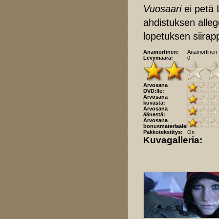
Vuosaari
ei petä 
ahdistuksen allego
lopetuksen siirap
Anamorfinen:
Anamorfinen
Levymäärä:
0
Arvosana
DVD:lle:
Arvosana
kuvasta:
Arvosana
äänestä:
Arvosana
bonusmateriaaleista:
Pakkotekstitys:
On
Kuvagalleria: