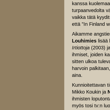
kanssa kuolemaa o
turpaanvedolta vä
vaikka tätä kyydit
että ”In Finland 
Aikamme angstien
Louhimies
lisää 
Irtiottoja
(2003) j
ihmiset, joiden ka
sitten ulkoa tule
harvoin palkitaan
aina.
Kunnioitettavan 
Mikko Koukin ja
ihmisten loputon
myös tosi tv:n lu