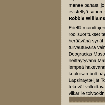
menee pahasti jo 
irvisteltyä sanom
Robbie Williams
Edellä mainittujen
roolisuoritukset 
heräävänä syrjäh
turvautuvana vaim
Deogracias Masom
heittäytyvänä M
lempeä hakevana 
kuuluisan brittinä
Lapsinäyttelijät 
tekevät valloittav
viikarille toivoo