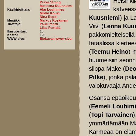
Helsinki
Pekka Strang
Matleena Kuusniemi
katveess
Käsikirjoittaja:
Aku Louhimies
Mikko Kouki
Kuusniemi
) ja L
Nina Repo
Musiikki:
Markus Koskinen
Tuottaja:
Pauli Pentti
Viivi (
Lenna Kuu
Liisa Penttilä
Ikäsuositus:
15
pakkomielteisellä 
Kesto:
125
WWW-sivu:
Elokuvan www-sivu
fataalissa kierte
(
Teemu Heino
) 
huumeisiin seonne
siippa Make (
Deo
Pilke
), jonka pal
valokuvaaja Ande
Osansa epäoikeud
(
Eemeli Louhim
(
Topi Tarvainen
)
ymmärtämään Max-
Karmeaa on elämä