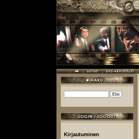
Hyppää pääsisältöön
Etsi
Hakulomake
Kirjautuminen