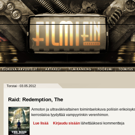
Torstai - 03.05.2012
Raid: Redemption, The
Armoton ja ultraväkivaltainen toimintaelokuva poliisin erikoisyk
kerrostaloa tyydyttää vampyyrinkin verenhimon.
Lue lisää
about Raid: Redemption, The
Kirjaudu sisään
lähettääksesi kommentteja