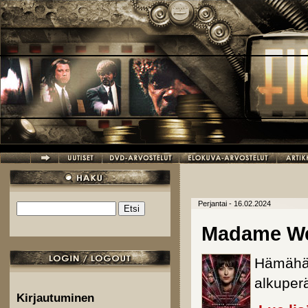
Hyppää pääsisältöön
Perjantai - 16.02.2024
Etsi
Hakulomake
Madame W
Hämähäkk
alkuperä
Kirjautuminen