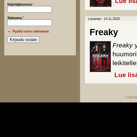
Lue lis
Käyttäjätunnus
*
Salasana
*
Lauantai - 14.11.2020
Freaky
Pyydä uutta salasanaa
Freaky
y
huumoril
leikitel
Lue lis
Copyrig