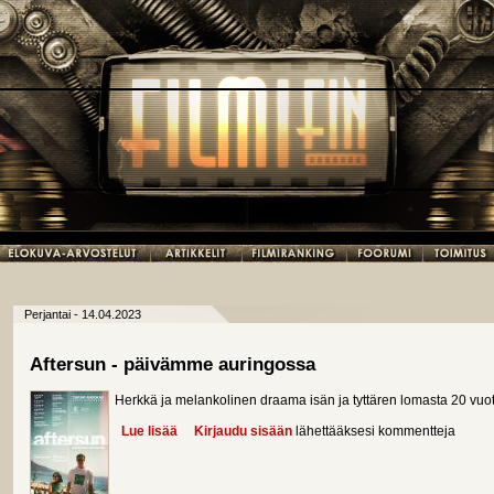
Perjantai - 14.04.2023
Aftersun - päivämme auringossa
Herkkä ja melankolinen draama isän ja tyttären lomasta 20 vuott
Lue lisää
about Aftersun - päivämme auringossa
Kirjaudu sisään
lähettääksesi kommentteja