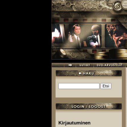
Hyppää pääsisältöön
Etsi
Hakulomake
Kirjautuminen