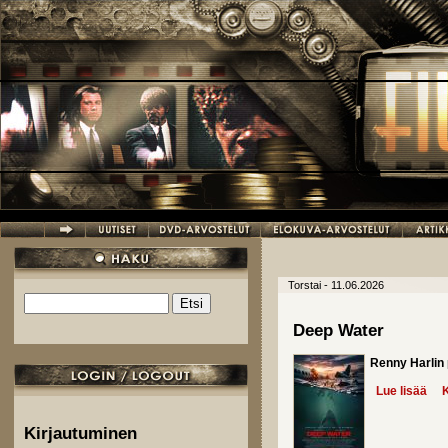
Hyppää pääsisältöön
Torstai - 11.06.2026
Etsi
Hakulomake
Deep Water
Renny Harlin
Lue lisää
abo
K
Kirjautuminen