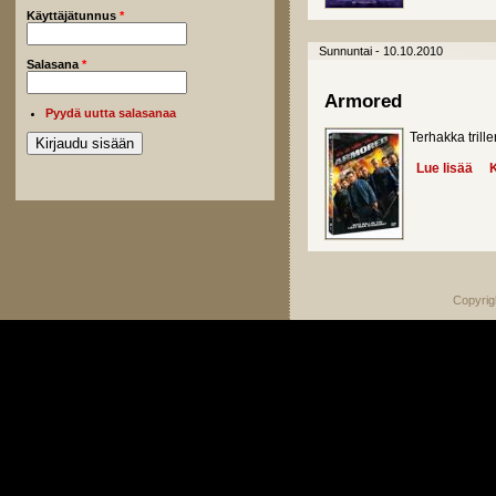
Käyttäjätunnus
*
Sunnuntai - 10.10.2010
Salasana
*
Armored
Pyydä uutta salasanaa
Terhakka trill
Lue lisää
abo
K
Copyrig