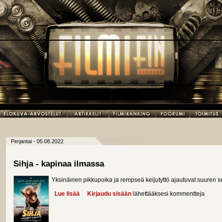
Perjantai - 05.08.2022
Sihja - kapinaa ilmassa
Yksinäinen pikkupoika ja rempseä keijutyttö ajautuvat suuren s
Lue lisää
about Sihja - kapinaa ilmassa
Kirjaudu sisään
lähettääksesi kommentteja