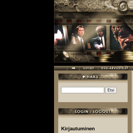
Hyppää pääsisältöön
Etsi
Hakulomake
Kirjautuminen