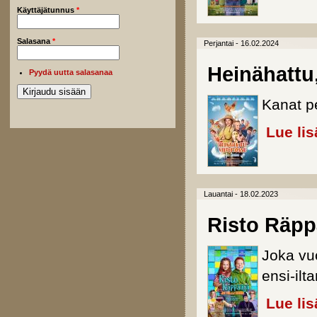
Käyttäjätunnus
*
Salasana
*
Perjantai - 16.02.2024
Heinähattu,
Pyydä uutta salasanaa
Kanat p
Lue lis
Lauantai - 18.02.2023
Risto Räppä
Joka vu
ensi-ilt
Lue lis