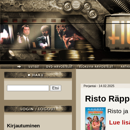
Hyppää pääsisältöön
Perjantai - 14.02.2025
Etsi
Hakulomake
Risto Räpp
Risto ja
Lue lis
Kirjautuminen