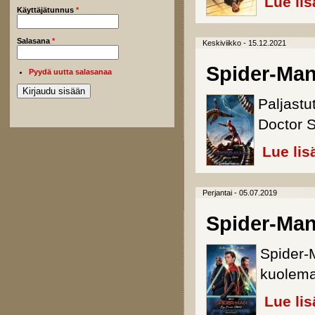
Lue lis
Käyttäjätunnus
*
Salasana
*
Keskiviikko - 15.12.2021
Spider-Ma
Pyydä uutta salasanaa
Paljastu
Doctor S
Lue lis
Perjantai - 05.07.2019
Spider-Ma
Spider-
kuolema
Lue lis