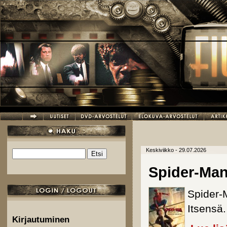
Hyppää pääsisältöön
Keskiviikko - 29.07.2026
Etsi
Hakulomake
Spider-Ma
Spider-
Itsensä.
Kirjautuminen