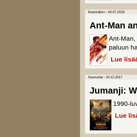
Keskiviikko - 04.07.2018
Ant-Man a
Ant-Man, 
paluun h
Lue lisä
Sunnuntai - 24.12.2017
Jumanji: W
1990-luv
Lue lis