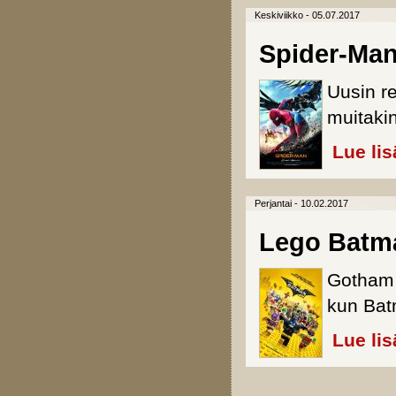
Keskiviikko - 05.07.2017
Spider-Ma
Uusin r
muitaki
Lue lis
Perjantai - 10.02.2017
Lego Batm
Gotham 
kun Batm
Lue lis