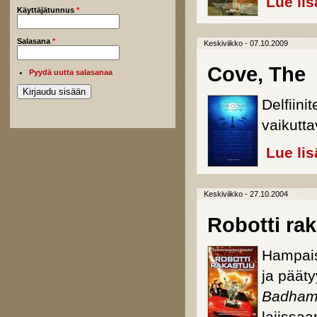
Lue lis
Käyttäjätunnus
*
Salasana
*
Keskiviikko - 07.10.2009
Cove, The
Pyydä uutta salasanaa
Delfiini
vaikutt
Lue lis
Keskiviikko - 27.10.2004
Robotti ra
Hampaisi
ja päät
Badham