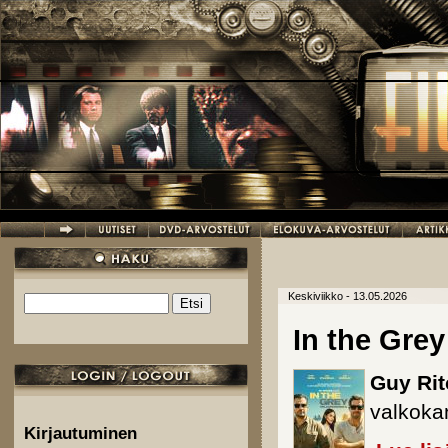
Hyppää pääsisältöön
Keskiviikko - 13.05.2026
Etsi
Hakulomake
In the Grey
Guy Rit
valkokan
Kirjautuminen