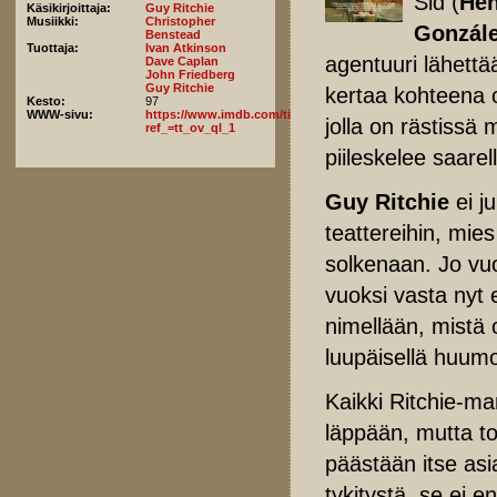
Sid (
Hen
Käsikirjoittaja:
Guy Ritchie
Musiikki:
Christopher
Gonzál
Benstead
Tuottaja:
Ivan Atkinson
agentuuri lähettä
Dave Caplan
John Friedberg
Guy Ritchie
kertaa kohteena 
Kesto:
97
WWW-sivu:
https://www.imdb.com/title/tt27681354/fullcredits/?
jolla on rästissä 
ref_=tt_ov_ql_1
piileskelee saare
Guy Ritchie
ei ju
teattereihin, mies
solkenaan. Jo vu
vuoksi vasta nyt 
nimellään, mistä o
luupäisellä huumor
Kaikki Ritchie-ma
läppään, mutta t
päästään itse asi
tykitystä, se ei e