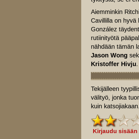
Aiemminkin Ritchi
Cavillilla on hyv
González täydent
rutiinityötä pääp
nähdään tämän la
Jason Wong
sekä
Kristoffer Hivju
.
Tekijälleen tyypil
välityö, jonka tu
kuin katsojiakaan
Kirjaudu sisään