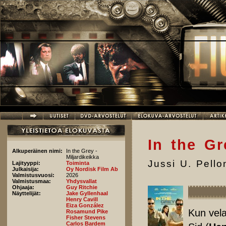
Hyppää pääsisältöön
In the Gr
Alkuperäinen nimi:
In the Grey -
Miljardikeikka
Jussi U. Pell
Lajityyppi:
Toiminta
Julkaisija:
Oy Nordisk Film Ab
Valmistusvuosi:
2026
Valmistusmaa:
Yhdysvallat
Ohjaaja:
Guy Ritchie
Näyttelijät:
Jake Gyllenhaal
Henry Cavill
Eiza González
Kun vela
Rosamund Pike
Fisher Stevens
Carlos Bardem