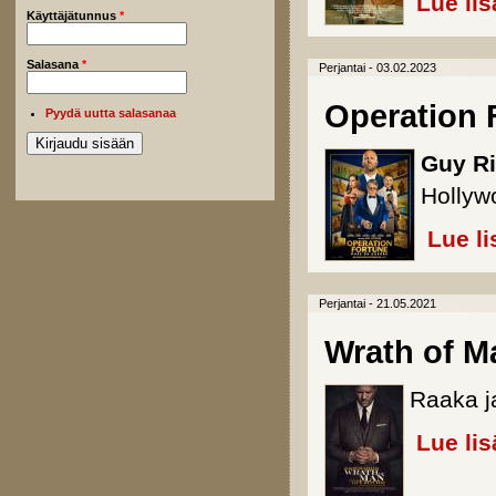
Lue lis
Käyttäjätunnus
*
Salasana
*
Perjantai - 03.02.2023
Operation 
Pyydä uutta salasanaa
Guy Ri
Hollyw
Lue li
Perjantai - 21.05.2021
Wrath of M
Raaka ja
Lue lis