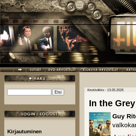
Hyppää pääsisältöön
Keskiviikko - 13.05.2026
Etsi
Hakulomake
In the Grey
Guy Rit
valkokan
Kirjautuminen