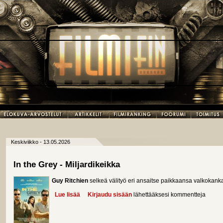
Keskiviikko - 13.05.2026
In the Grey - Miljardikeikka
Guy Ritchien
selkeä välityö eri ansaitse paikkaansa valkokanka
Lue lisää
about In the Grey - Miljardikeikka
Kirjaudu sisään
lähettääksesi kommentteja