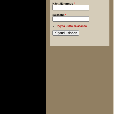
Käyttäjätunnus
*
Salasana
*
Pyydä uutta salasanaa