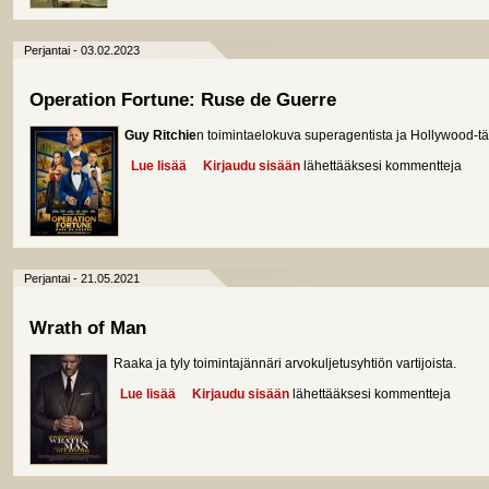
Perjantai - 03.02.2023
Operation Fortune: Ruse de Guerre
Guy Ritchie
n toimintaelokuva superagentista ja Hollywood-t
Lue lisää
about Operation Fortune: Ruse de Guerre
Kirjaudu sisään
lähettääksesi kommentteja
Perjantai - 21.05.2021
Wrath of Man
Raaka ja tyly toimintajännäri arvokuljetusyhtiön vartijoista.
Lue lisää
about Wrath of Man
Kirjaudu sisään
lähettääksesi kommentteja