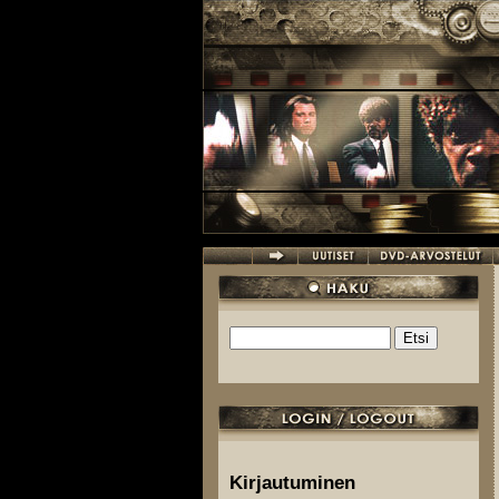
Hyppää pääsisältöön
Etsi
Hakulomake
Kirjautuminen