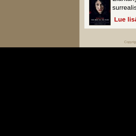
surreali
Lue lis
Copyrig