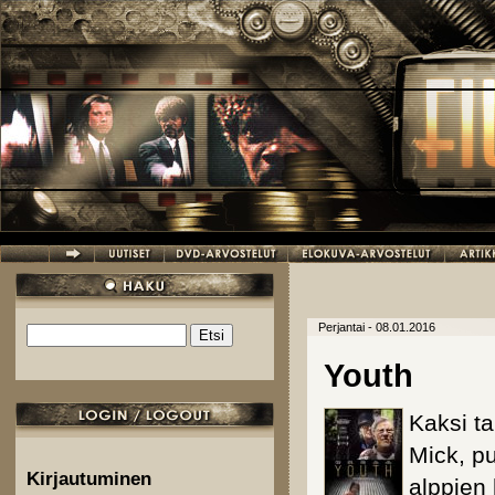
Hyppää pääsisältöön
Perjantai - 08.01.2016
Etsi
Hakulomake
Youth
Kaksi ta
Mick, pu
Kirjautuminen
alppien 