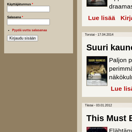
Käyttäjätunnus
*
draama
Lue lisää
about You
Kir
Salasana
*
Pyydä uutta salasanaa
Torstai - 17.04.2014
Suuri kaun
Paljon p
perimmä
näkökul
Lue lis
Tiistai - 03.01.2012
This Must 
Elähtäny