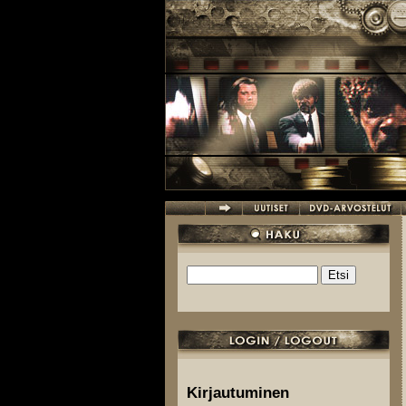
Hyppää pääsisältöön
Etsi
Hakulomake
Kirjautuminen