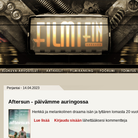
Perjantai - 14.04.2023
Aftersun - päivämme auringossa
Herkkä ja melankolinen draama isän ja tyttären lomasta 20 vuott
Lue lisää
about Aftersun - päivämme auringossa
Kirjaudu sisään
lähettääksesi kommentteja