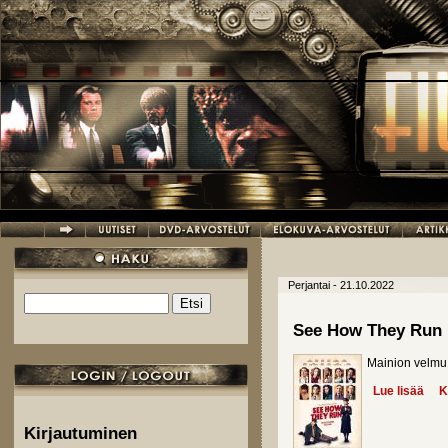
Hyppää pääsisältöön
Perjantai - 21.10.2022
Etsi
Hakulomake
See How They Run
Mainion velmu
Lue lisää
abo
K
Kirjautuminen