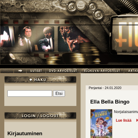
Hyppää pääsisältöön
Perjantai - 24.01.2020
Etsi
Hakulomake
Ella Bella Bingo
Norjalaisanim
Lue lisää
abo
K
Kirjautuminen