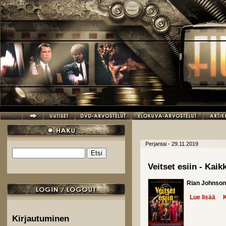
Hyppää pääsisältöön
Perjantai - 29.11.2019
Etsi
Hakulomake
Veitset esiin - Kaikk
Rian Johnson
Lue lisää
abo
K
Kirjautuminen