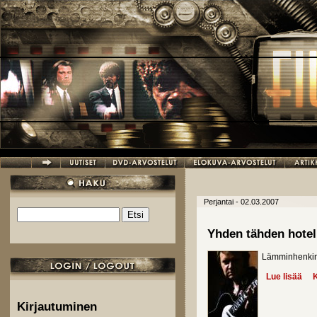
Hyppää pääsisältöön
Perjantai - 02.03.2007
Etsi
Hakulomake
Yhden tähden hotel
Lämminhenkine
Lue lisää
abo
K
Kirjautuminen