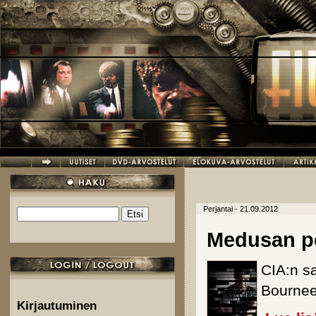
Hyppää pääsisältöön
Perjantai - 21.09.2012
Etsi
Hakulomake
Medusan p
CIA:n sa
Bournee
Kirjautuminen