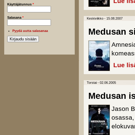
Lue lis
Käyttäjätunnus
*
Salasana
*
Keskiviikko - 15.08.2007
Medusan si
Pyydä uutta salasanaa
Amnesia-
komeass
Lue lis
Torstai - 02.06.2005
Medusan i
Jason B
osassa, 
elokuva