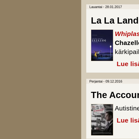
Lauantai - 28.01.2017
La La Land
Whiplas
Chazel
kärkipai
Lue lis
Perjantai - 09.12.2016
The Accou
Autistin
Lue lis