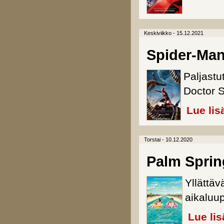
Keskiviikko - 15.12.2021
Spider-Ma
Paljastu
Doctor S
Lue lis
Torstai - 10.12.2020
Palm Sprin
Yllättäv
aikaluu
Lue lis