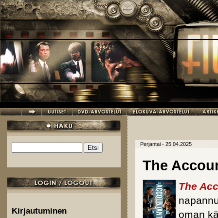
Hyppää pääsisältöön
Perjantai - 25.04.2025
Etsi
Hakulomake
The Accoun
The Acc
napannut
Kirjautuminen
oman kä