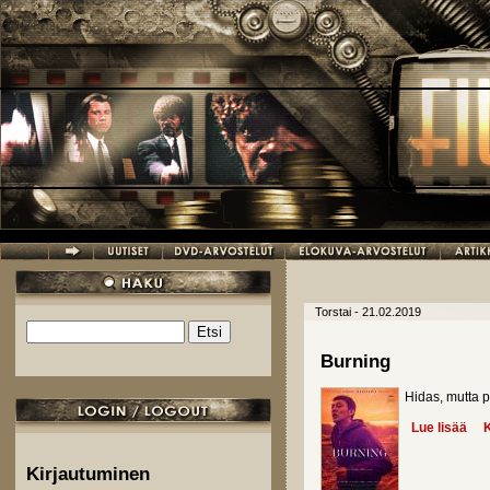
Hyppää pääsisältöön
Torstai - 21.02.2019
Etsi
Hakulomake
Burning
Hidas, mutta p
Lue lisää
abo
K
Kirjautuminen