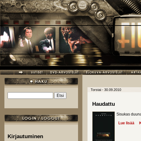
Hyppää pääsisältöön
Torstai - 30.09.2010
Etsi
Hakulomake
Haudattu
Sisukas duunar
Lue lisää
abo
K
Kirjautuminen