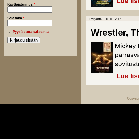
Lue lis
Käyttäjätunnus
*
Salasana
*
Perjantai - 16.01.2009
Wrestler, T
Pyydä uutta salasanaa
Mickey 
parrasv
sovitust
Lue lis
Copyrig