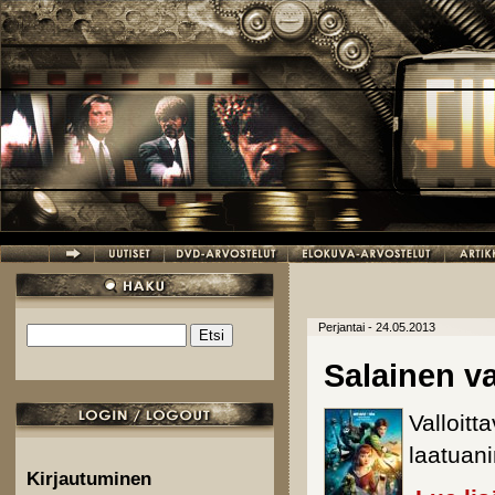
Hyppää pääsisältöön
Perjantai - 24.05.2013
Etsi
Hakulomake
Salainen v
Valloit
laatuani
Kirjautuminen