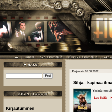
Hyppää pääsisältöön
Perjantai - 05.08.2022
Etsi
Hakulomake
Sihja - kapinaa ilm
Yksinäinen pik
Lue lisää
abo
K
Kirjautuminen