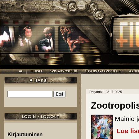
Hyppää pääsisältöön
Perjantai - 28.11.2025
Etsi
Hakulomake
Zootropolis
Mainio j
Lue lis
Kirjautuminen