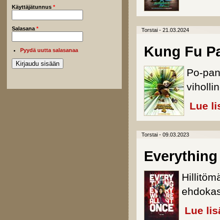
Käyttäjätunnus
*
Salasana
*
Torstai - 21.03.2024
Kung Fu P
Pyydä uutta salasanaa
Po-pan
viholl
Lue li
Torstai - 09.03.2023
Everything
Hillitöm
ehdokas
Lue lis