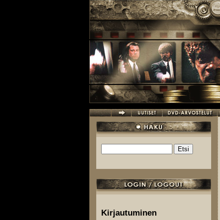
Hyppää pääsisältöön
Etsi
Hakulomake
Kirjautuminen