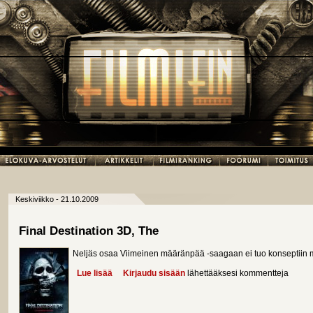
Keskiviikko - 21.10.2009
Final Destination 3D, The
Neljäs osaa Viimeinen määränpää -saagaan ei tuo konseptiin 
Lue lisää
about Final Destination 3D, The
Kirjaudu sisään
lähettääksesi kommentteja