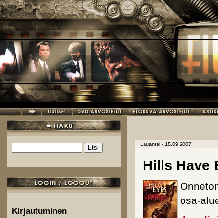
Hyppää pääsisältöön
Lauantai - 15.09.2007
Etsi
Hakulomake
Hills Have 
Onneton
osa-alu
Kirjautuminen