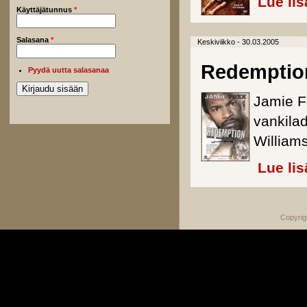
Lue lis
Käyttäjätunnus
*
Salasana
*
Keskiviikko - 30.03.2005
Redemptio
Pyydä uutta salasanaa
Jamie F
vankila
Williams
Lue lis
Copyrig