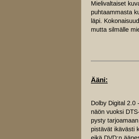
Mielivaltaiset ku
puhtaammasta kuv
läpi. Kokonaisuu
mutta silmälle mie
Ääni:
Dolby Digital 2.0 
näön vuoksi DTS-r
pysty tarjoamaan
pistävät ikävästi 
eikä DVD:n äänes