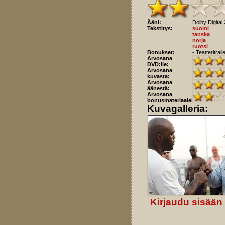
Ääni:
Dolby Digital 
Tekstitys:
suomi
tanska
norja
ruotsi
Bonukset:
- Teatteritrai
Arvosana
DVD:lle:
Arvosana
kuvasta:
Arvosana
äänestä:
Arvosana
bonusmateriaaleista:
Kuvagalleria:
Kirjaudu sisään