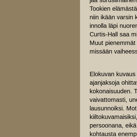
Tookien elämästä 
niin ikään varsin
innolla läpi nuor
Curtis-Hall saa m
Muut pienemmät ro
missään vaiheess
Elokuvan kuvaus j
ajanjaksoja ohitta
kokonaisuuden. To
vaivattomasti, un
lausunnoiksi. Moti
kiiltokuvamaisiks
persoonana, eikä
kohtausta enempä