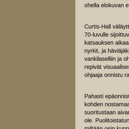
ohella elokuvan 
Curtis-Hall väläyt
70-luvulle sijoit
katsauksen aikaan,
nyrkit, ja häviäj
vankilaselliin ja
repivät visuaalis
ohjaaja onnistu 
Pahasti epäonnist
kohden nostamaan 
suoritustaan aiva
ole. Puolitoistatu
miltään osin kunni