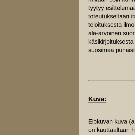
tyytyy esittelemä
toteutukseltaan it
teloituksesta ilmo
ala-arvoinen suorit
käsikirjoituksesta
suosimaa punaist
Kuva:
Elokuvan kuva (a
on kauttaaltaan h