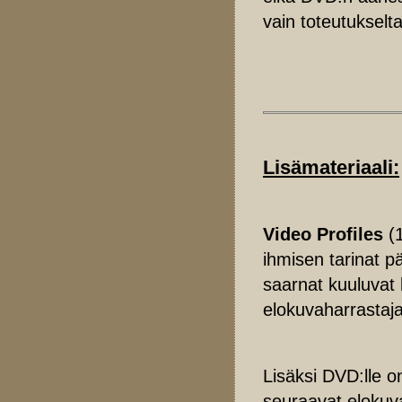
vain toteutukselt
Lisämateriaali:
Video Profiles
(1
ihmisen tarinat p
saarnat kuuluvat 
elokuvaharrastaj
Lisäksi DVD:lle 
seuraavat elokuvat