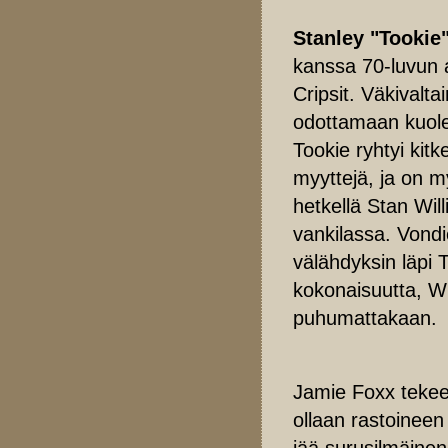
Stanley "Tookie
kanssa 70-luvun 
Cripsit. Väkivalt
odottamaan kuole
Tookie ryhtyi kit
myyttejä, ja on 
hetkellä Stan Wi
vankilassa. Vond
välähdyksin läpi
kokonaisuutta, Wi
puhumattakaan.
Jamie Foxx tekee 
ollaan rastoineen
jää surusilmäinen