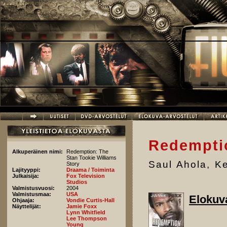
Hyppää pääsisältöön
Redempti
Alkuperäinen nimi:
Redemption: The
Stan Tookie Williams
Saul Ahola
,
Ke
Story
Lajityyppi:
Draama / Toiminta
Julkaisija:
Fox Television
Studios
Valmistusvuosi:
2004
Valmistusmaa:
USA
Elokuv
Ohjaaja:
Vondie Curtis-Hall
Näyttelijät:
Jamie Foxx
Lynn Whitfield
Lee Thompson
Young