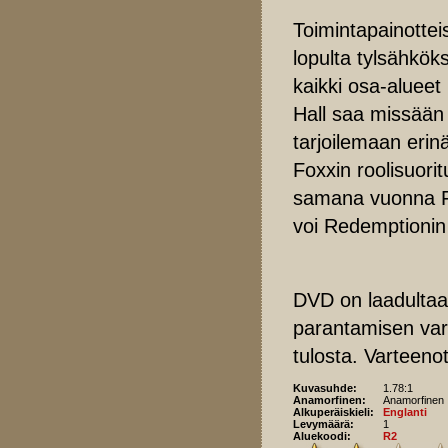
Toimintapainottei
lopulta tylsähkök
kaikki osa-alueet
Hall saa missään
tarjoilemaan eri
Foxxin roolisuori
samana vuonna Fox
voi Redemptionin
DVD on laadultaan
parantamisen var
tulosta. Varteeno
Kuvasuhde:
1.78:1
Anamorfinen:
Anamorfinen
Alkuperäiskieli:
Englanti
Levymäärä:
1
Aluekoodi:
R2