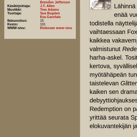
Brenden Jefferson
Lähinnä
Käsikirjoittaja:
J.T. Allen
Musiikki:
Tree Adams
enää vu
Tuottaja:
Sue Bugden
Eva Garofalo
Ikäsuositus:
15
todistella näytteli
Kesto:
101
WWW-sivu:
Elokuvan www-sivu
vaihtaessaan Fox
kaikkea vakavemp
valmistunut
Redem
harha-askel. Tosi
kertova, syvällis
myötähäpeän tunn
taistelevan
Glitter
kaiken sen dramat
debyyttiohjaukse
Redemption on pa
yrittää seurata 
elokuvantekijän ja