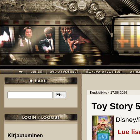
Hyppää pääsisältöön
Keskiviikko - 17.06.2026
Etsi
Hakulomake
Toy Story 
Disney/P
Lue lis
Kirjautuminen