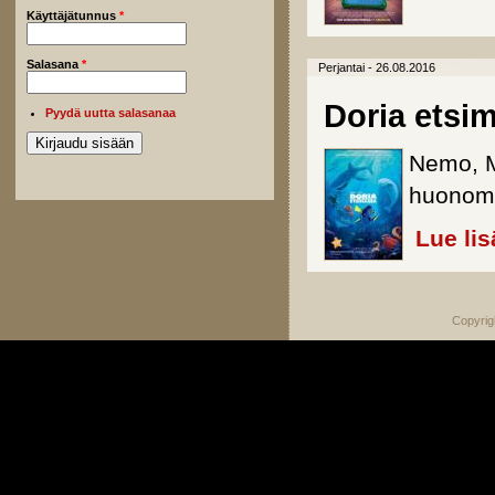
Käyttäjätunnus
*
Salasana
*
Perjantai - 26.08.2016
Doria etsi
Pyydä uutta salasanaa
Nemo, M
huonomu
Lue lis
Copyrig