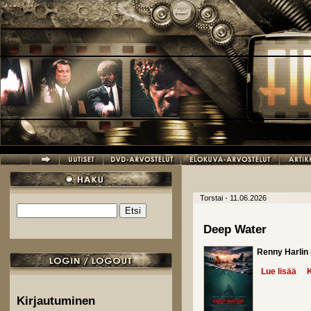
Hyppää pääsisältöön
Torstai - 11.06.2026
Etsi
Hakulomake
Deep Water
Renny Harlin
Lue lisää
abo
K
Kirjautuminen