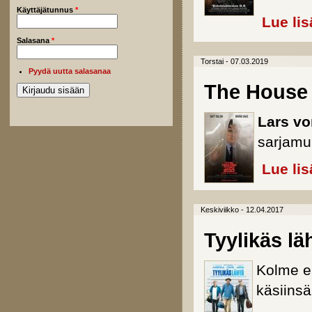
Käyttäjätunnus
*
Lue lis
Salasana
*
Torstai - 07.03.2019
Pyydä uutta salasanaa
The House 
Lars vo
sarjamu
Lue lis
Keskiviikko - 12.04.2017
Tyylikäs lä
Kolme e
käsiinsä