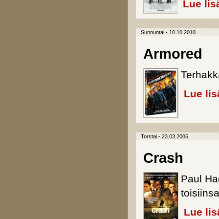
Lue lis
Sunnuntai - 10.10.2010
Armored
Terhakka
Lue lis
Torstai - 23.03.2006
Crash
Paul Hag
toisiins
Lue lis