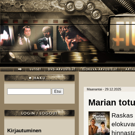
Hyppää pääsisältöön
Maanantai - 29.12.2025
Etsi
Hakulomake
Marian tot
Raskas
elokuva
Kirjautuminen
hinnast