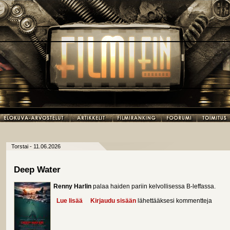
Torstai - 11.06.2026
Deep Water
Renny Harlin
palaa haiden pariin kelvollisessa B-leffassa.
Lue lisää
about Deep Water
Kirjaudu sisään
lähettääksesi kommentteja