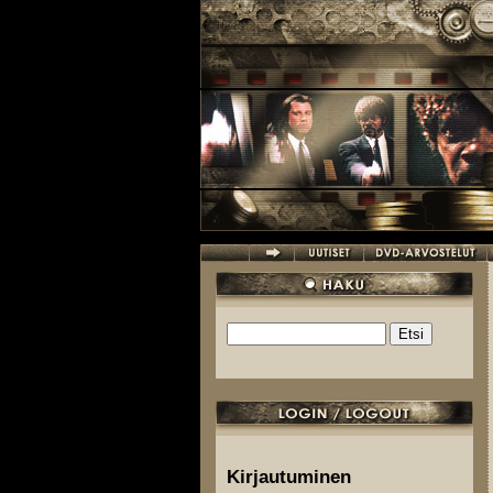
Hyppää pääsisältöön
Etsi
Hakulomake
Kirjautuminen