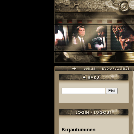
Hyppää pääsisältöön
Etsi
Hakulomake
Kirjautuminen