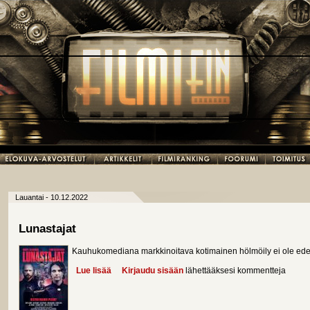
Lauantai - 10.12.2022
Lunastajat
Kauhukomediana markkinoitava kotimainen hölmöily ei ole ede
Lue lisää
about Lunastajat
Kirjaudu sisään
lähettääksesi kommentteja