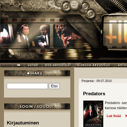
Hyppää pääsisältöön
Perjantai - 09.07.2010
Etsi
Hakulomake
Predators
Predators -sar
kanssa näiden 
Lue lisää
abo
K
Kirjautuminen