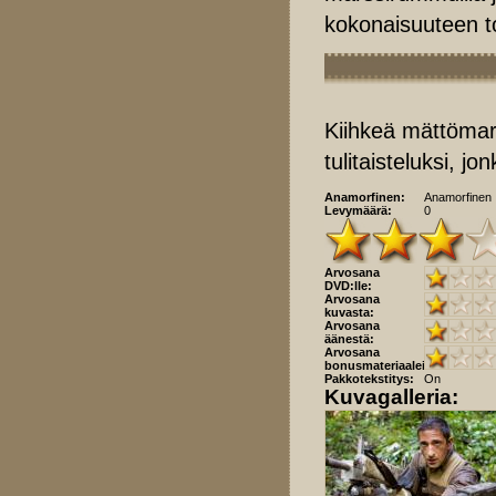
kokonaisuuteen t
Kiihkeä mättömara
tulitaisteluksi, j
Anamorfinen:
Anamorfinen
Levymäärä:
0
Arvosana
DVD:lle:
Arvosana
kuvasta:
Arvosana
äänestä:
Arvosana
bonusmateriaaleista:
Pakkotekstitys:
On
Kuvagalleria: