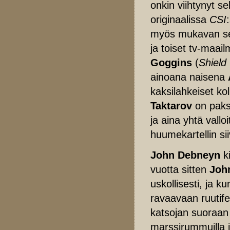
onkin viihtynyt se
originaalissa
CSI
myös mukavan sek
ja toiset tv-maail
Goggins
(
Shield 
ainoana naisena
kaksilahkeiset ko
Taktarov
on paksu
ja aina yhtä vallo
huumekartellin si
John Debneyn
ki
vuotta sitten
Joh
uskollisesti, ja k
ravaavaan ruutifes
katsojan suoraan
marssirummuilla ja