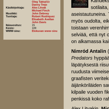
Kahdeksa
Oleg Taktarov
Danny Trejo
sotilaita
Käsikirjoittaja:
Alex Litvak
Michael Finch
aseistautuneina. 
Musiikki:
John Debney
Tuottaja:
Robert Rodriquez
Elisabeth Avellan
myös oudolta, ei
John Davis
Ikäsuositus:
15
toistaan verenhim
Kesto:
109
WWW-sivu:
Elokuvan www-sivu
selviää, että nyt 
on alkamassa kai
Nimród Antalin
(
Predators
hyppää 
läpätyksestä rii
ruudusta viimeisee
graafisten verite
äijänköriläiden s
kilpaile vuoden fi
penkissä koko ra
Alex Litvakin,
Mic