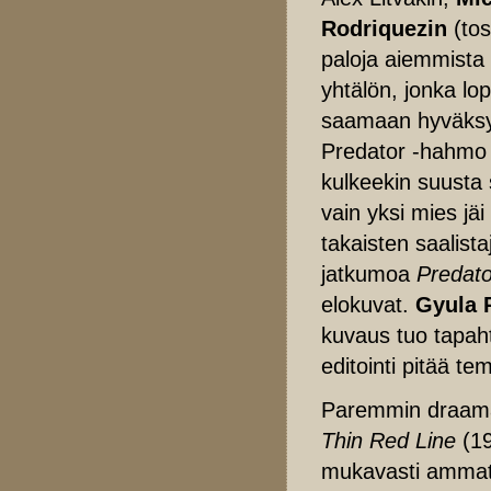
Rodriquezin
(tos
paloja aiemmista
yhtälön, jonka lop
saamaan hyväksy
Predator -hahmo o
kulkeekin suusta 
vain yksi mies jä
takaisten saalist
jatkumoa
Predato
elokuvat.
Gyula 
kuvaus tuo tapah
editointi pitää t
Paremmin draamaa
Thin Red Line
(1
mukavasti ammattis