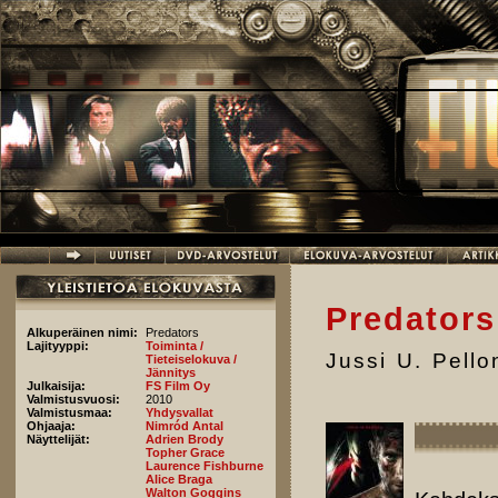
Hyppää pääsisältöön
Predators
Alkuperäinen nimi:
Predators
Lajityyppi:
Toiminta /
Jussi U. Pell
Tieteiselokuva /
Jännitys
Julkaisija:
FS Film Oy
Valmistusvuosi:
2010
Valmistusmaa:
Yhdysvallat
Ohjaaja:
Nimród Antal
Näyttelijät:
Adrien Brody
Topher Grace
Laurence Fishburne
Alice Braga
Walton Goggins