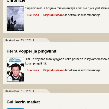
Chronicle
Supervoimat ja horjuva mielenterveys eivät ole hyvä yhdistelm
Lue lisää
about Chronicle
Kirjaudu sisään
lähettääksesi kommentteja
Keskiviikko - 27.07.2011
Herra Popper ja pingviinit
Jim Carrey haaskaa kykyjään koko perheen lässykomediassa är
kuusi pingviiniä.
Lue lisää
about Herra Popper ja pingviinit
Kirjaudu sisään
lähettääksesi kommentteja
Keskiviikko - 16.02.2011
Gulliverin matkat