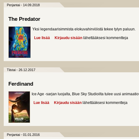
Perjantai - 14.09.2018
The Predator
Yksi legendaarisimmista elokuvahirviöistä tekee tylyn paluun.
Lue lisää
about The Predator
Kirjaudu sisään
lähettääksesi kommentteja
Tiistai - 26.12.2017
Ferdinand
Ice Age -sarjan luojalta, Blue Sky Studioilta tulee uusi animaat
Lue lisää
about Ferdinand
Kirjaudu sisään
lähettääksesi kommentteja
Perjantai - 01.01.2016