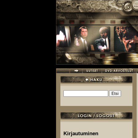
Hyppää pääsisältöön
Etsi
Hakulomake
Kirjautuminen