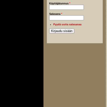
Käyttäjätunnus
*
Salasana
*
Pyydä uutta salasanaa