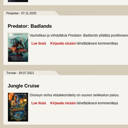
Perjantai - 07.11.2025
Predator: Badlands
Vauhdikas ja viihdyttävä
Predator: Badlands
yllättää positiivisest
Lue lisää
about Predator: Badlands
Kirjaudu sisään
lähettääksesi kommentteja
Torstai - 29.07.2021
Jungle Cruise
Disneyn vinha viidakkoristeily on suuren seikkailun paluu.
Lue lisää
about Jungle Cruise
Kirjaudu sisään
lähettääksesi kommentteja