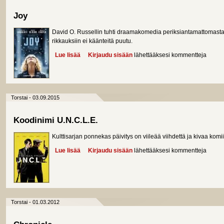
Joy
David O. Russellin tuhti draamakomedia periksiantamattomasta 
rikkauksiin ei käänteitä puutu.
Lue lisää
about Joy
Kirjaudu sisään
lähettääksesi kommentteja
Torstai - 03.09.2015
Koodinimi U.N.C.L.E.
Kulttisarjan ponnekas päivitys on viileää viihdettä ja kivaa komii
Lue lisää
about Koodinimi U.N.C.L.E.
Kirjaudu sisään
lähettääksesi kommentteja
Torstai - 01.03.2012