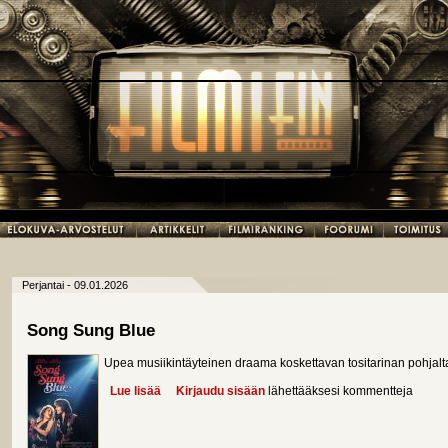
Perjantai - 09.01.2026
Song Sung Blue
Upea musiikintäyteinen draama koskettavan tositarinan pohjalt
Lue lisää
about Song Sung Blue
Kirjaudu sisään
lähettääksesi kommentteja