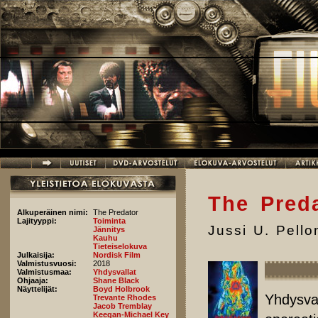
Hyppää pääsisältöön
The Pred
Alkuperäinen nimi:
The Predator
Lajityyppi:
Toiminta
Jussi U. Pell
Jännitys
Kauhu
Tieteiselokuva
Julkaisija:
Nordisk Film
Valmistusvuosi:
2018
Valmistusmaa:
Yhdysvallat
Ohjaaja:
Shane Black
Näyttelijät:
Boyd Holbrook
Yhdysva
Trevante Rhodes
Jacob Tremblay
Keegan-Michael Key