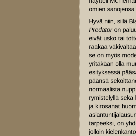
näytteli McTierna
omien sanojensa m
Hyvä niin, sillä 
Predator
on paluu
eivät usko tai to
raakaa väkivaltaa
se on myös moder
yritäkään olla mu
esityksessä pääsak
päänsä sekoittane
normaalista nuppis
rymistelyllä sekä 
ja kirosanat huom
asiantuntijalausun
tarpeeksi, on yhd
jolloin kielenkant