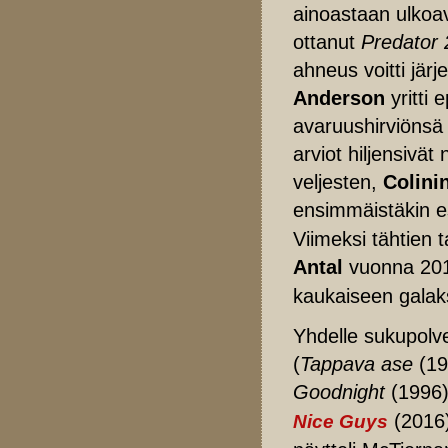
ainoastaan ulkoav
ottanut
Predator 2
ahneus voitti jär
Anderson
yritti 
avaruushirviönsä
arviot hiljensivät
veljesten,
Colini
ensimmäistäkin e
Viimeksi tähtien 
Antal
vuonna 201
kaukaiseen galaks
Yhdelle sukupolven
(
Tappava ase
(19
Goodnight
(1996
(2016
Nice Guys