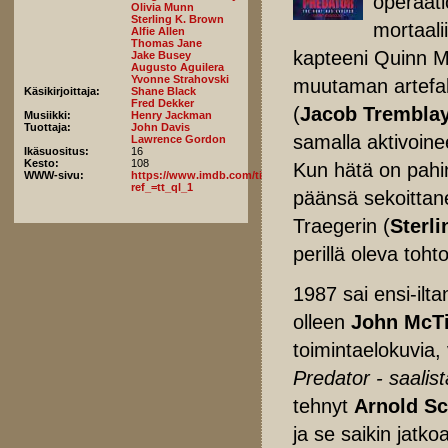
operaati
Olivia Munn
Sterling K. Brown
mortaali
Alfie Allen
Thomas Jane
kapteeni Quinn 
Jake Busey
Augusto Aguilera
Yvonne Strahovski
muutaman artefakt
Käsikirjoittaja:
Shane Black
Fred Dekker
(
Jacob Trembla
Musiikki:
Henry Jackman
Tuottaja:
John Davis
samalla aktivoinee
Lawrence Gordon
Ikäsuositus:
16
Kesto:
108
Kun hätä on pahi
WWW-sivu:
https://www.imdb.com/title/tt3829266/fullcredits?
ref_=tt_ql_1
päänsä sekoittane
Traegerin (
Sterl
perillä oleva tohto
1987 sai ensi-ilt
olleen
John McTi
toimintaelokuvia,
Predator - saalist
tehnyt
Arnold S
ja se saikin jatko