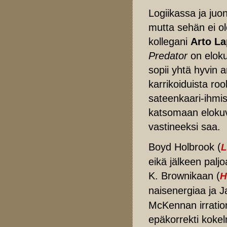
Logiikassa ja juo
mutta sehän ei ol
kollegani
Arto La
Predator
on eloku
sopii yhtä hyvin 
karrikoiduista roo
sateenkaari-ihmis
katsomaan elokuv
vastineeksi saa.
Boyd Holbrook (
L
eikä jälkeen paljo
K. Brownikaan (
H
naisenergiaa ja 
McKennan irration
epäkorrekti kokel