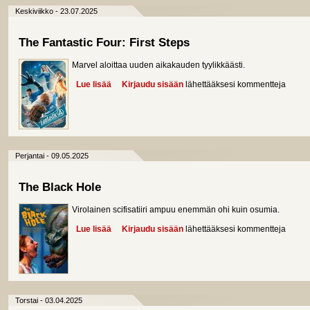
Keskiviikko - 23.07.2025
The Fantastic Four: First Steps
Marvel aloittaa uuden aikakauden tyylikkäästi.
Lue lisää
about The Fantastic Four: First Steps
Kirjaudu sisään
lähettääksesi kommentteja
Perjantai - 09.05.2025
The Black Hole
Virolainen scifisatiiri ampuu enemmän ohi kuin osumia.
Lue lisää
about The Black Hole
Kirjaudu sisään
lähettääksesi kommentteja
Torstai - 03.04.2025