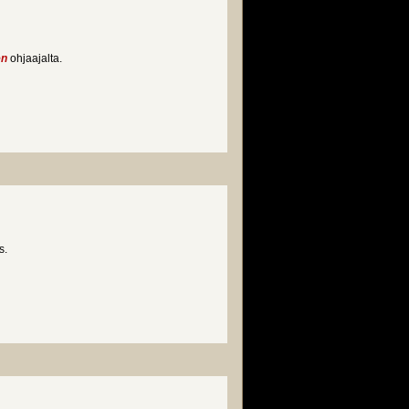
en
ohjaajalta.
s.