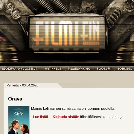
Perjantai - 03.04.2026
Orava
Mainio kotimainen scifidraama on luonnon puolella.
Lue lisää
about Orava
Kirjaudu sisään
lähettääksesi kommentteja