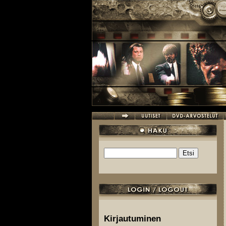
Hyppää pääsisältöön
Etsi
Hakulomake
Kirjautuminen