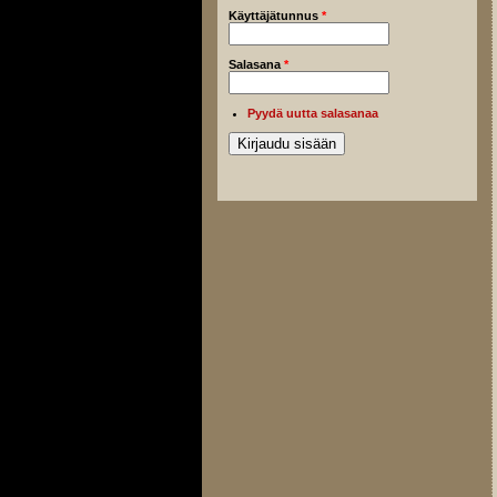
Käyttäjätunnus
*
Salasana
*
Pyydä uutta salasanaa