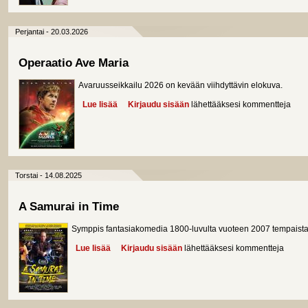
Perjantai - 20.03.2026
Operaatio Ave Maria
Avaruusseikkailu 2026 on kevään viihdyttävin elokuva.
Lue lisää
about Operaatio Ave Maria
Kirjaudu sisään
lähettääksesi kommentteja
Torstai - 14.08.2025
A Samurai in Time
Symppis fantasiakomedia 1800-luvulta vuoteen 2007 tempaistav
Lue lisää
about A Samurai in Time
Kirjaudu sisään
lähettääksesi kommentteja