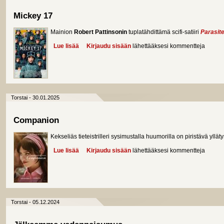
Mickey 17
Mainion
Robert Pattinsonin
tuplatähdittämä scifi-satiiri
Parasit
Lue lisää
about Mickey 17
Kirjaudu sisään
lähettääksesi kommentteja
Torstai - 30.01.2025
Companion
Kekseliäs tieteistrilleri sysimustalla huumorilla on piristävä ylläty
Lue lisää
about Companion
Kirjaudu sisään
lähettääksesi kommentteja
Torstai - 05.12.2024