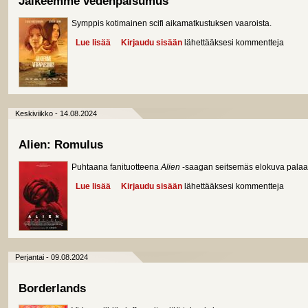
Jälkeemme vedenpaisumus
Symppis kotimainen scifi aikamatkustuksen vaaroista.
Lue lisää
about Jälkeemme vedenpaisumus
Kirjaudu sisään
lähettääksesi kommentteja
Keskiviikko - 14.08.2024
Alien: Romulus
Puhtaana fanituotteena
Alien
-saagan seitsemäs elokuva palaa 
Lue lisää
about Alien: Romulus
Kirjaudu sisään
lähettääksesi kommentteja
Perjantai - 09.08.2024
Borderlands