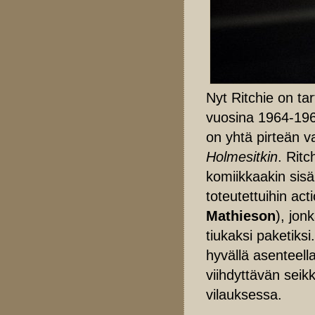
Nyt Ritchie on tar
vuosina 1964-196
on yhtä pirteän va
Holmesitkin
. Ritc
komiikkaakin sisäl
toteutettuihin ac
Mathieson
), jon
tiukaksi paketiksi.
hyvällä asenteella
viihdyttävän seik
vilauksessa.