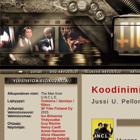
Hyppää pääsisältöön
Koodinimi
Alkuperäinen nimi:
The Man from
U.N.C.L.E.
Jussi U. Pell
Lajityyppi:
Toiminta / Jännitys /
Rikos
Julkaisija:
SF Film Finland Oy
Valmistusvuosi:
2015
Valmistusmaa:
Iso-Britannia
Yhdysvallat
Ohjaaja:
Guy Ritchie
Näyttelijät:
Henry Cavill
Armie Hammer
Alicia Vikander
Elizabeth Debicki