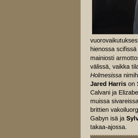
vuorovaikutukse
hienossa scifiss
mainiosti armotto
välissä, vaikka ti
Holmesissa
nimihe
Jared Harris
on 
Calvani ja Elizab
muissa sivareissa
brittien vakoiluo
Gabyn isä ja
Syl
takaa-ajossa.