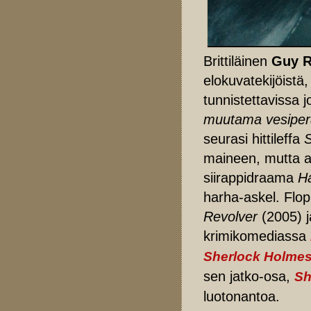
Brittiläinen
Guy R
elokuvatekijöistä,
tunnistettavissa 
muutama vesipe
seurasi hittileffa
S
maineen, mutta a
siirappidraama
Ha
harha-askel. Flop
Revolver
(2005) j
krimikomediassa
Sherlock Holme
sen jatko-osa,
Sh
luotonantoa.