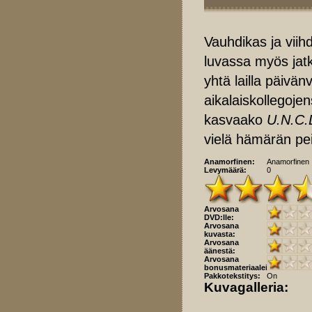
Vauhdikas ja viihd
luvassa myös jatko
yhtä lailla päivä
aikalaiskollegoje
kasvaako
U.N.C.
vielä hämärän pei
Anamorfinen:
Anamorfinen
Levymäärä:
0
Arvosana
DVD:lle:
Arvosana
kuvasta:
Arvosana
äänestä:
Arvosana
bonusmateriaaleista:
Pakkotekstitys:
On
Kuvagalleria: