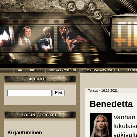
Hyppää pääsisältöön
Torstai - 16.12.2021
Etsi
Hakulomake
Benedetta
Vanhan 
lukulais
Kirjautuminen
väkivalt