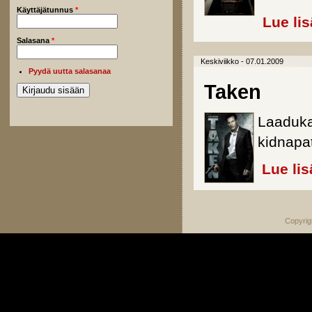
Käyttäjätunnus
*
Lue li
Salasana
*
Keskiviikko - 07.01.2009
Pyydä uutta salasanaa
Taken
Laadukas
kidnapat
Lue lis
Copyrig