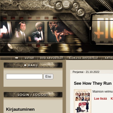
Hyppää pääsisältöön
Perjantai - 21.10.2022
Etsi
Hakulomake
See How They Run
Mainion velmu
Lue lisää
abo
K
Kirjautuminen