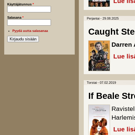
Lue lis
Käyttäjätunnus
*
Salasana
*
Perjantai - 29.08.2025
Caught Ste
Pyydä uutta salasanaa
Darren
Lue lis
Torstai - 07.02.2019
If Beale St
Raviste
Harlemi
Lue lis