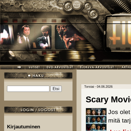
Hyppää pääsisältöön
Torstai - 04.06.2026
Etsi
Hakulomake
Scary Movi
Jos ole
mitä tarj
Kirjautuminen