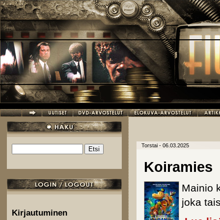
Hyppää pääsisältöön
Torstai - 06.03.2025
Etsi
Hakulomake
Koiramies
Mainio 
joka tai
Kirjautuminen