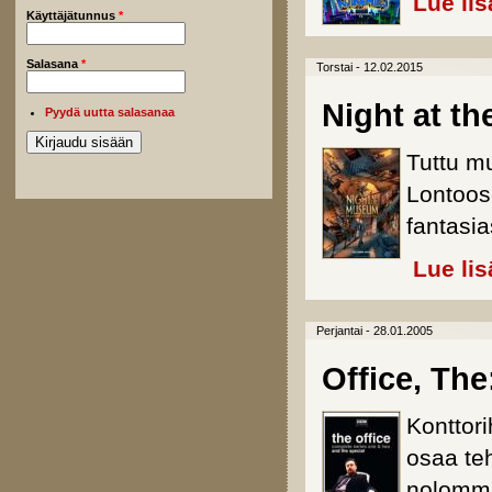
Lue lis
Käyttäjätunnus
*
Salasana
*
Torstai - 12.02.2015
Night at t
Pyydä uutta salasanaa
Tuttu m
Lontoos
fantasi
Lue lis
Perjantai - 28.01.2005
Office, The
Konttori
osaa teh
nolomm