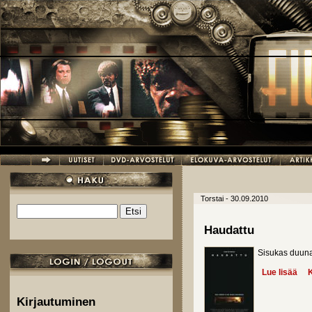
Hyppää pääsisältöön
Torstai - 30.09.2010
Etsi
Hakulomake
Haudattu
Sisukas duunar
Lue lisää
abo
K
Kirjautuminen