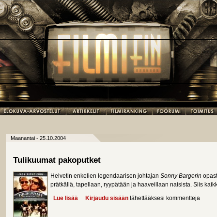
Maanantai - 25.10.2004
Tulikuumat pakoputket
Helvetin enkelien legendaarisen johtajan
Sonny Bargerin
opastu
prätkällä, tapellaan, ryypätään ja haaveillaan naisista. Siis ka
Lue lisää
about Tulikuumat pakoputket
Kirjaudu sisään
lähettääksesi kommentteja