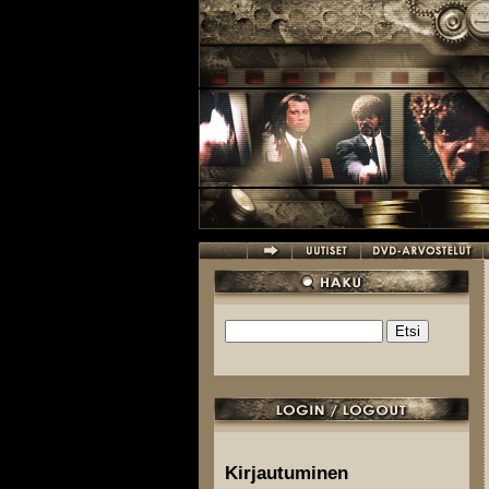
Hyppää pääsisältöön
Etsi
Hakulomake
Kirjautuminen