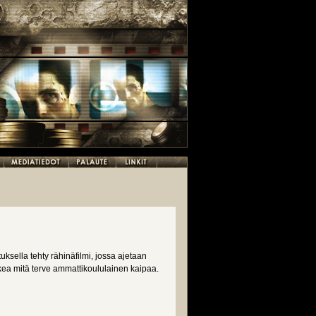
ksella tehty rähinäfilmi, jossa ajetaan
ikkea mitä terve ammattikoululainen kaipaa.