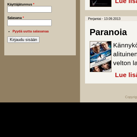
Lue lis
Käyttäjätunnus
*
Salasana
*
Perjantai - 13.09.2013
Paranoia
Pyydä uutta salasanaa
Kännykö
alituine
velton l
Lue lis
Copyrig