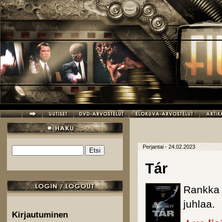
Hyppää pääsisältöön
Perjantai - 24.02.2023
Etsi
Hakulomake
Tár
Rankka l
juhlaa.
Kirjautuminen