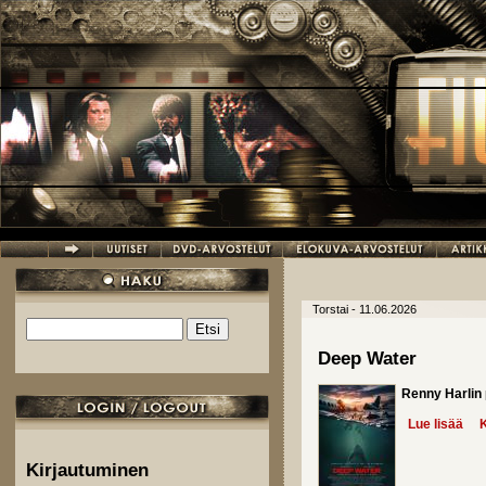
Hyppää pääsisältöön
Torstai - 11.06.2026
Etsi
Hakulomake
Deep Water
Renny Harlin
Lue lisää
abo
K
Kirjautuminen